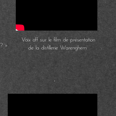
Voix off sur le film de présentation
e ? »
de la distillerie Warenghem