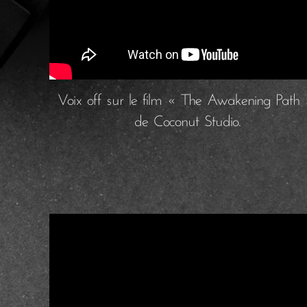
Voix off sur le film « The Awakening Path
de Coconut Studio.