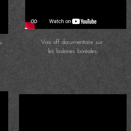
Voix off documentaire sur
 »
les baleines boréales.