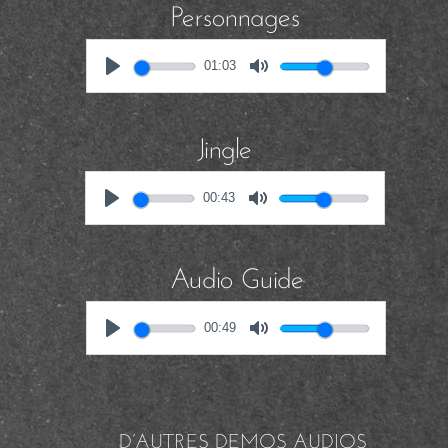
Personnages
01:03
Jingle
00:43
Audio Guide
00:49
D’AUTRES DEMOS AUDIOS