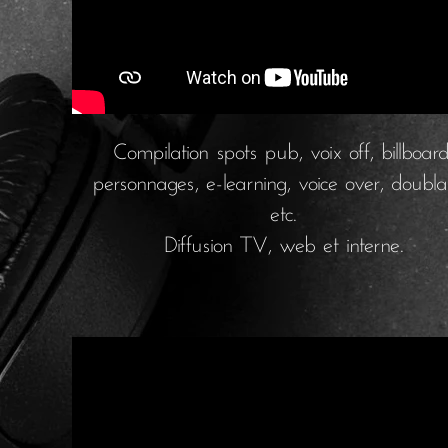
Compilation spots pub, voix off, billboard
personnages, e-learning, voice over, doubl
etc.
Diffusion TV, web et interne.