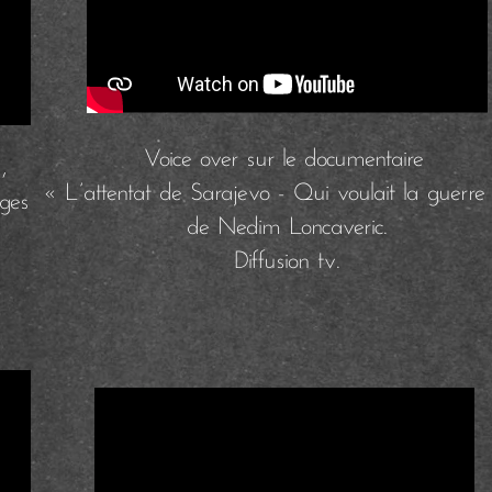
Voice over sur le documentaire
,
« L’attentat de Sarajevo - Qui voulait la guerr
ages
de Nedim Loncaveric.
Diffusion tv.